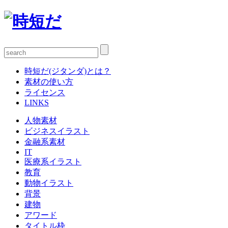
時短だ(ジタンダ)とは？
素材の使い方
ライセンス
LINKS
人物素材
ビジネスイラスト
金融系素材
IT
医療系イラスト
教育
動物イラスト
背景
建物
アワード
タイトル枠