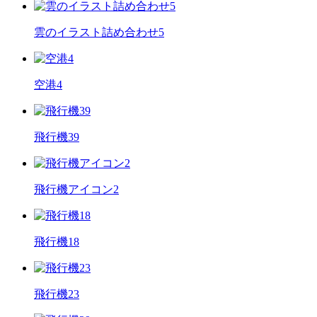
雲のイラスト詰め合わせ5
空港4
飛行機39
飛行機アイコン2
飛行機18
飛行機23