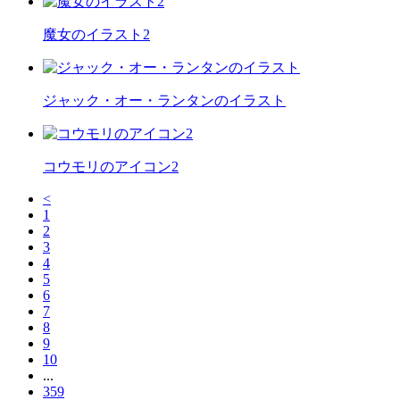
魔女のイラスト2
ジャック・オー・ランタンのイラスト
コウモリのアイコン2
<
1
2
3
4
5
6
7
8
9
10
...
359