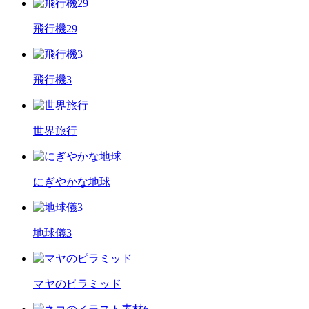
飛行機29
飛行機3
世界旅行
にぎやかな地球
地球儀3
マヤのピラミッド