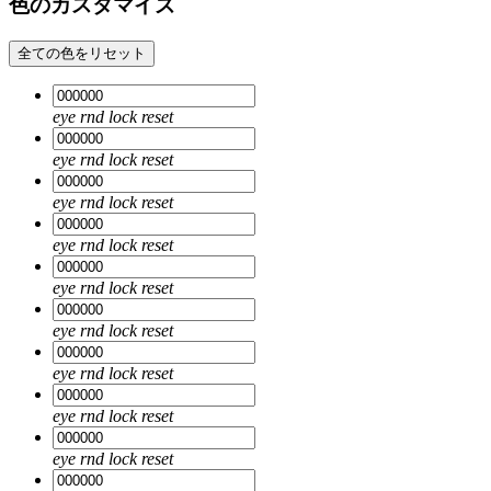
色のカスタマイズ
全ての色をリセット
eye
rnd
lock
reset
eye
rnd
lock
reset
eye
rnd
lock
reset
eye
rnd
lock
reset
eye
rnd
lock
reset
eye
rnd
lock
reset
eye
rnd
lock
reset
eye
rnd
lock
reset
eye
rnd
lock
reset