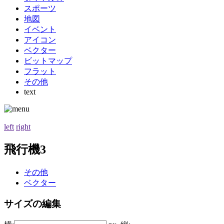
スポーツ
地図
イベント
アイコン
ベクター
ビットマップ
フラット
その他
text
left
right
飛行機3
その他
ベクター
サイズの編集