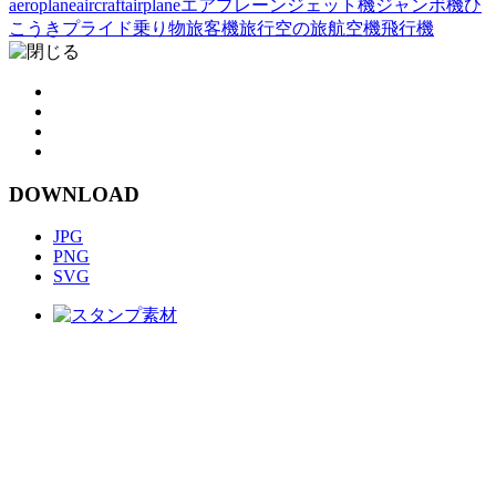
aeroplane
aircraft
airplane
エアプレーン
ジェット機
ジャンボ機
ひ
こうき
プライド
乗り物
旅客機
旅行
空の旅
航空機
飛行機
DOWNLOAD
JPG
PNG
SVG