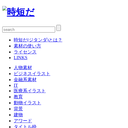
時短だ(ジタンダ)とは？
素材の使い方
ライセンス
LINKS
人物素材
ビジネスイラスト
金融系素材
IT
医療系イラスト
教育
動物イラスト
背景
建物
アワード
タイトル枠