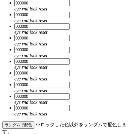
eye
rnd
lock
reset
eye
rnd
lock
reset
eye
rnd
lock
reset
eye
rnd
lock
reset
eye
rnd
lock
reset
eye
rnd
lock
reset
eye
rnd
lock
reset
eye
rnd
lock
reset
eye
rnd
lock
reset
eye
rnd
lock
reset
※ロックした色以外をランダムで配色しま
ランダムで配色
す。