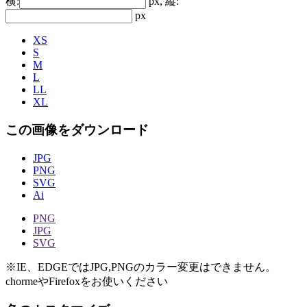
横:
px, 縦:
px
XS
S
M
L
LL
XL
この画像をダウンロード
JPG
PNG
SVG
Ai
PNG
JPG
SVG
※IE、EDGEではJPG,PNGのカラー変更はできません。
chormeやFirefoxをお使いください