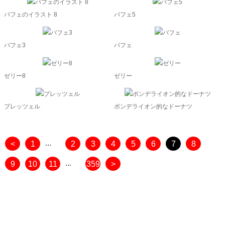
パフェのイラスト 8
パフェ5
パフェ3
パフェ
ゼリー8
ゼリー
プレッツェル
ポンデライオン的なドーナツ
...
<
1
2
3
4
5
6
7
8
...
9
10
11
359
>