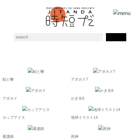
フキダシ素材一覧
飴と鞭
アボカド7
アボカド
かき氷8
カップアイス
地球イラスト14
看護師
死神