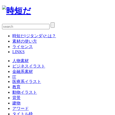
時短だ(ジタンダ)とは？
素材の使い方
ライセンス
LINKS
人物素材
ビジネスイラスト
金融系素材
IT
医療系イラスト
教育
動物イラスト
背景
建物
アワード
タイトル枠