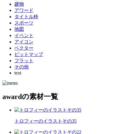
建物
アワード
タイトル枠
スポーツ
地図
イベント
アイコン
ベクター
ビットマップ
フラット
その他
text
awardの素材一覧
トロフィーのイラストその35