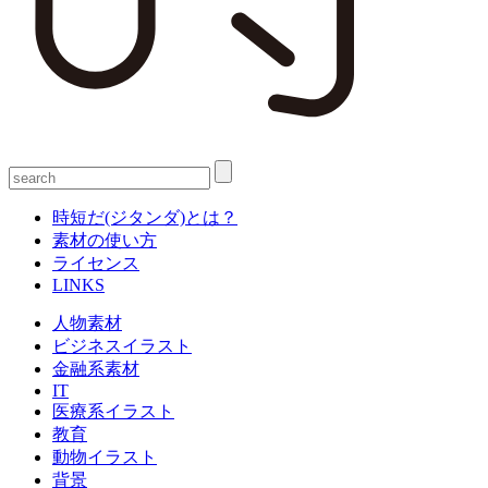
時短だ(ジタンダ)とは？
素材の使い方
ライセンス
LINKS
人物素材
ビジネスイラスト
金融系素材
IT
医療系イラスト
教育
動物イラスト
背景