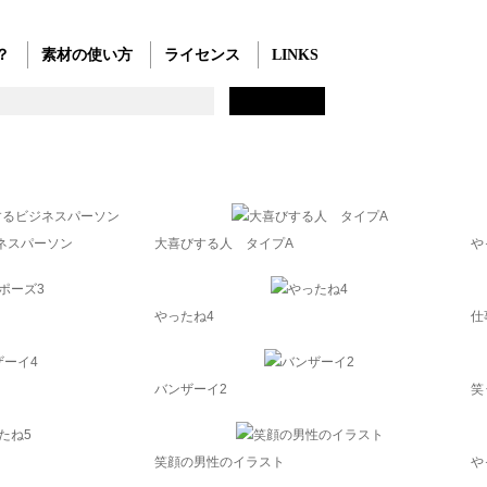
？
素材の使い方
ライセンス
LINKS
ネスパーソン
大喜びする人 タイプA
や
やったね4
仕
バンザーイ2
笑
笑顔の男性のイラスト
や