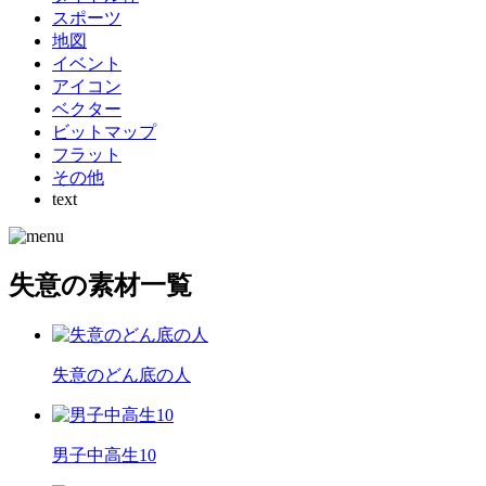
スポーツ
地図
イベント
アイコン
ベクター
ビットマップ
フラット
その他
text
失意の素材一覧
失意のどん底の人
男子中高生10