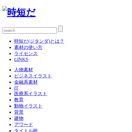
時短だ(ジタンダ)とは？
素材の使い方
ライセンス
LINKS
人物素材
ビジネスイラスト
金融系素材
IT
医療系イラスト
教育
動物イラスト
背景
建物
アワード
タイトル枠