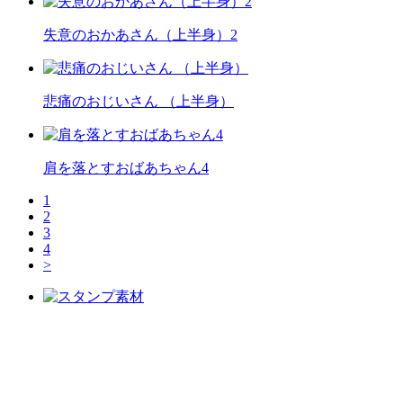
失意のおかあさん（上半身）2
悲痛のおじいさん （上半身）
肩を落とすおばあちゃん4
1
2
3
4
>