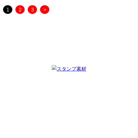
1
2
3
>