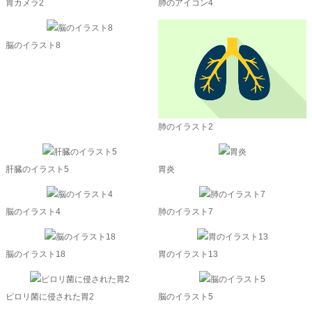
胃カメラ2
肺のアイコン4
脳のイラスト8
肺のイラスト2
肝臓のイラスト5
胃炎
脳のイラスト4
肺のイラスト7
脳のイラスト18
胃のイラスト13
ピロリ菌に侵された胃2
脳のイラスト5