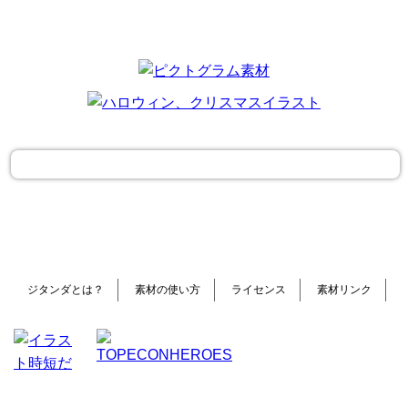
ジタンダとは？
素材の使い方
ライセンス
素材リンク