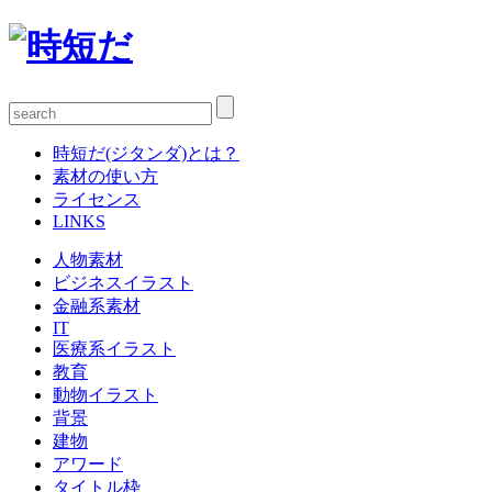
時短だ(ジタンダ)とは？
素材の使い方
ライセンス
LINKS
人物素材
ビジネスイラスト
金融系素材
IT
医療系イラスト
教育
動物イラスト
背景
建物
アワード
タイトル枠