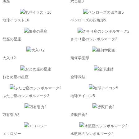
魚座
六芒星3
地球イラスト16
ペンローズの四角形5
蟹座の星座
さそり座のシンボルマーク2
大入り2
幾何学図形
おとめ座の星座
全球凍結
ふたご座のシンボルマーク2
地球アイコン5
万有引力3
皆既日食2
エコロジー
水瓶座のシンボルマーク2