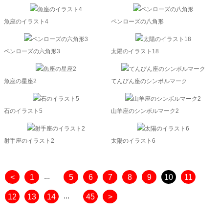
魚座のイラスト4
ペンローズの八角形
ペンローズの六角形3
太陽のイラスト18
魚座の星座2
てんびん座のシンボルマーク
石のイラスト5
山羊座のシンボルマーク2
射手座のイラスト2
太陽のイラスト6
...
<
1
5
6
7
8
9
10
11
...
12
13
14
45
>