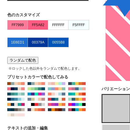
※IE、EDGEではJPG,PNGのカラー変更はできませ
ん。chormeやFirefoxをお使いください
色のカスタマイズ
ランダムで配色
※ロックした色以外をランダムで配色します。
プリセットカラーで配色してみる
バリエーション
テキストの追加・編集