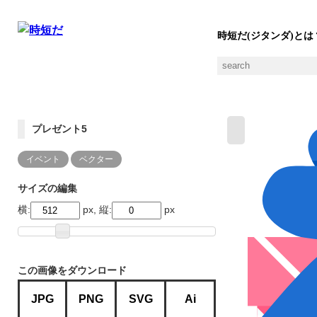
時短だ(ジタンダ)とは
プレゼント5
イベント
ベクター
サイズの編集
横:
px, 縦:
px
この画像をダウンロード
JPG
PNG
SVG
Ai