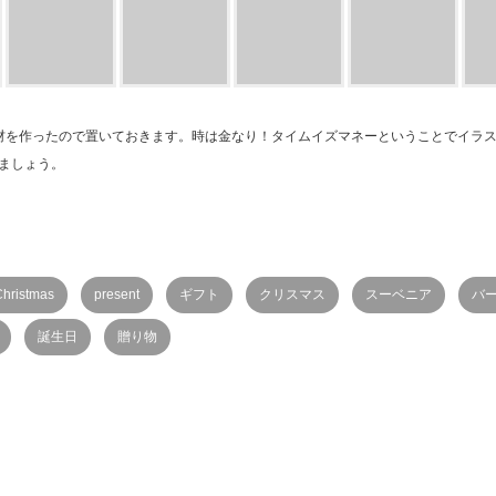
材を作ったので置いておきます。時は金なり！タイムイズマネーということでイラ
ましょう。
Christmas
present
ギフト
クリスマス
スーベニア
バ
誕生日
贈り物