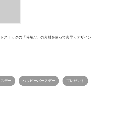
ストストックの「時短だ」の素材を使って素早くデザイン
ースデー
ハッピーバースデー
プレゼント