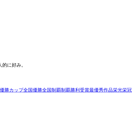
人的に好み。
優勝カップ
全国優勝
全国制覇
制覇
勝利
受賞
最優秀作品
栄光
栄冠