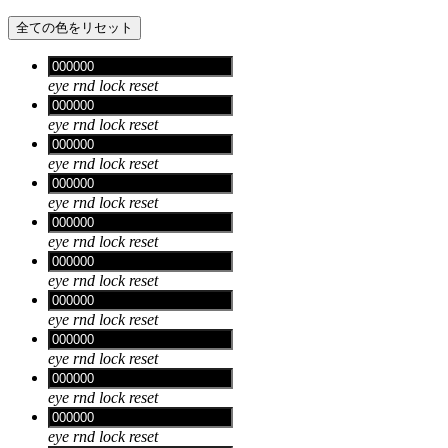
全ての色をリセット
eye
rnd
lock
reset
eye
rnd
lock
reset
eye
rnd
lock
reset
eye
rnd
lock
reset
eye
rnd
lock
reset
eye
rnd
lock
reset
eye
rnd
lock
reset
eye
rnd
lock
reset
eye
rnd
lock
reset
eye
rnd
lock
reset