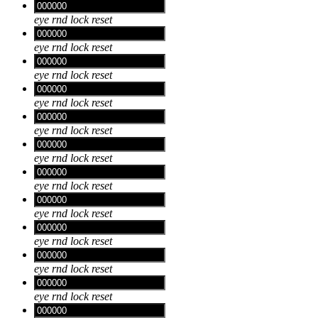
eye
rnd
lock
reset
eye
rnd
lock
reset
eye
rnd
lock
reset
eye
rnd
lock
reset
eye
rnd
lock
reset
eye
rnd
lock
reset
eye
rnd
lock
reset
eye
rnd
lock
reset
eye
rnd
lock
reset
eye
rnd
lock
reset
eye
rnd
lock
reset