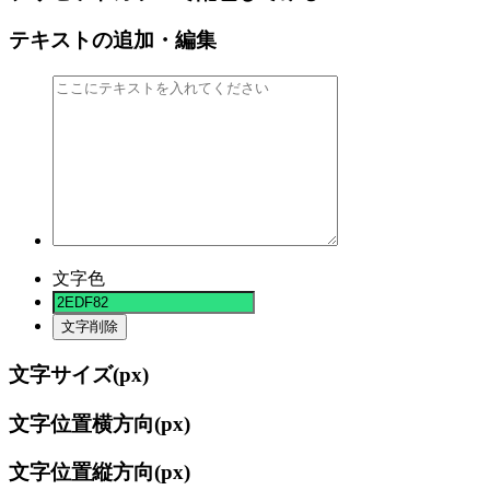
テキストの追加・編集
文字色
文字削除
文字サイズ(
px)
文字位置横方向(
px)
文字位置縦方向(
px)