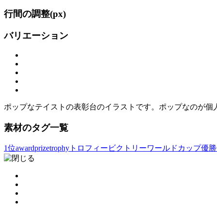
行間の調整(
px)
バリエーション
ポップなテイストの表彰台のイラストです。ポップなのが個
素材のタグ一覧
1位
award
prize
trophy
トロフィー
ビクトリー
ワールドカップ
優勝