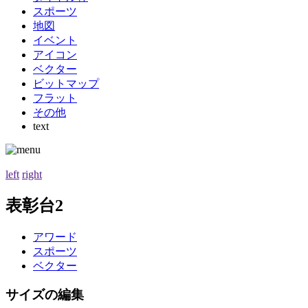
スポーツ
地図
イベント
アイコン
ベクター
ビットマップ
フラット
その他
text
left
right
表彰台2
アワード
スポーツ
ベクター
サイズの編集