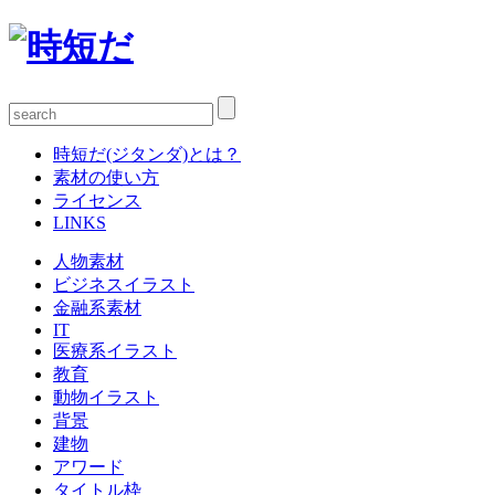
時短だ(ジタンダ)とは？
素材の使い方
ライセンス
LINKS
人物素材
ビジネスイラスト
金融系素材
IT
医療系イラスト
教育
動物イラスト
背景
建物
アワード
タイトル枠