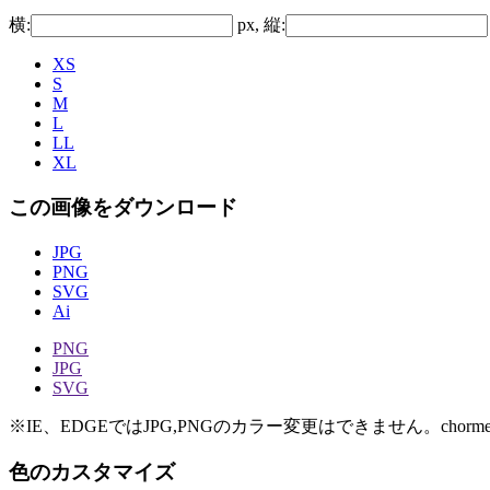
横:
px, 縦:
XS
S
M
L
LL
XL
この画像をダウンロード
JPG
PNG
SVG
Ai
PNG
JPG
SVG
※IE、EDGEではJPG,PNGのカラー変更はできません。chorme
色のカスタマイズ