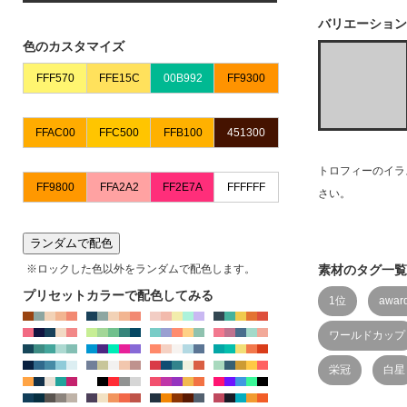
※IE、EDGEではJPG,PNGのカラー変更はできませ
バリエーション
ん。chormeやFirefoxをお使いください
色のカスタマイズ
トロフィーのイラ
さい。
ランダムで配色
※ロックした色以外をランダムで配色します。
素材のタグ一覧
プリセットカラーで配色してみる
1位
awar
ワールドカップ
栄冠
白星