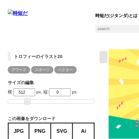
時短だ(ジタンダ)とは
トロフィーのイラスト20
アワード
スポーツ
ベクター
サイズの編集
横:
px, 縦:
px
この画像をダウンロード
JPG
PNG
SVG
Ai