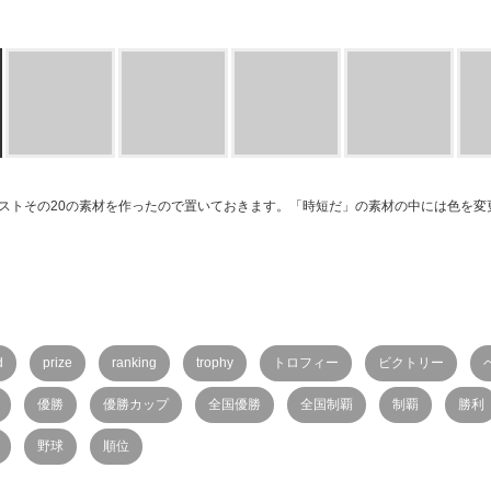
ストその20の素材を作ったので置いておきます。「時短だ」の素材の中には色を変
d
prize
ranking
trophy
トロフィー
ビクトリー
優勝
優勝カップ
全国優勝
全国制覇
制覇
勝利
野球
順位