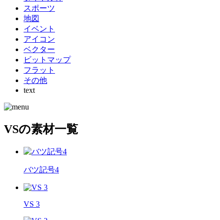
スポーツ
地図
イベント
アイコン
ベクター
ビットマップ
フラット
その他
text
VSの素材一覧
バツ記号4
VS 3