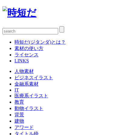
時短だ(ジタンダ)とは？
素材の使い方
ライセンス
LINKS
人物素材
ビジネスイラスト
金融系素材
IT
医療系イラスト
教育
動物イラスト
背景
建物
アワード
タイトル枠