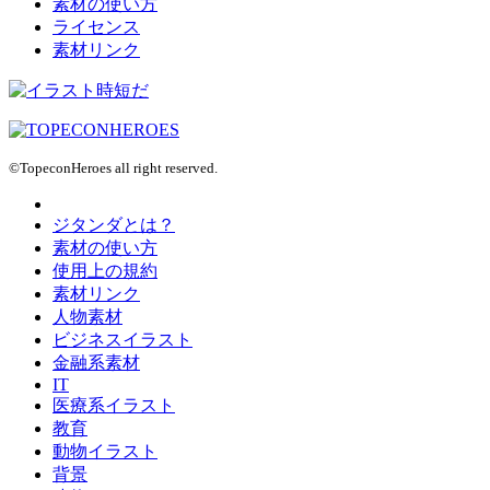
素材の使い方
ライセンス
素材リンク
©TopeconHeroes all right reserved.
ジタンダとは？
素材の使い方
使用上の規約
素材リンク
人物素材
ビジネスイラスト
金融系素材
IT
医療系イラスト
教育
動物イラスト
背景