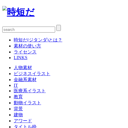
時短だ(ジタンダ)とは？
素材の使い方
ライセンス
LINKS
人物素材
ビジネスイラスト
金融系素材
IT
医療系イラスト
教育
動物イラスト
背景
建物
アワード
タイトル枠