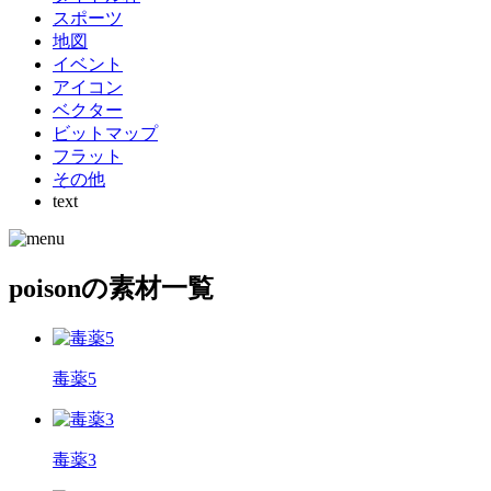
スポーツ
地図
イベント
アイコン
ベクター
ビットマップ
フラット
その他
text
poisonの素材一覧
毒薬5
毒薬3