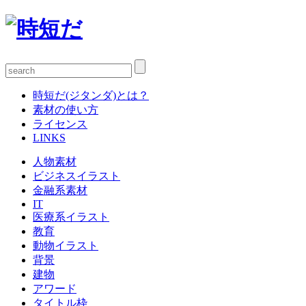
時短だ(ジタンダ)とは？
素材の使い方
ライセンス
LINKS
人物素材
ビジネスイラスト
金融系素材
IT
医療系イラスト
教育
動物イラスト
背景
建物
アワード
タイトル枠