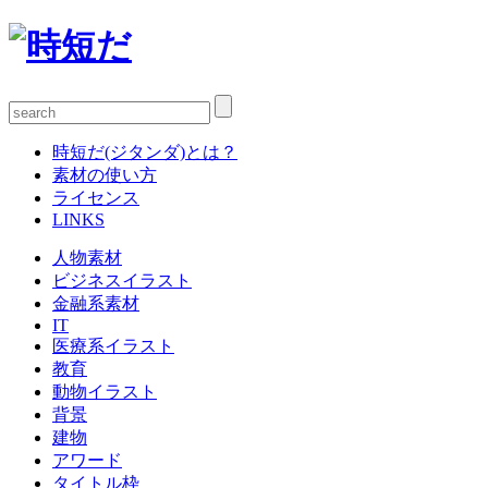
時短だ(ジタンダ)とは？
素材の使い方
ライセンス
LINKS
人物素材
ビジネスイラスト
金融系素材
IT
医療系イラスト
教育
動物イラスト
背景
建物
アワード
タイトル枠