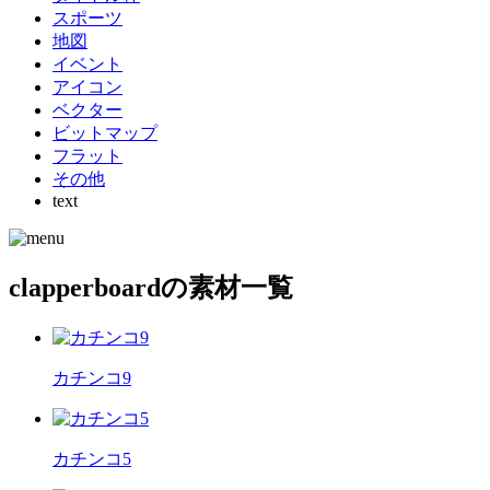
スポーツ
地図
イベント
アイコン
ベクター
ビットマップ
フラット
その他
text
clapperboardの素材一覧
カチンコ9
カチンコ5