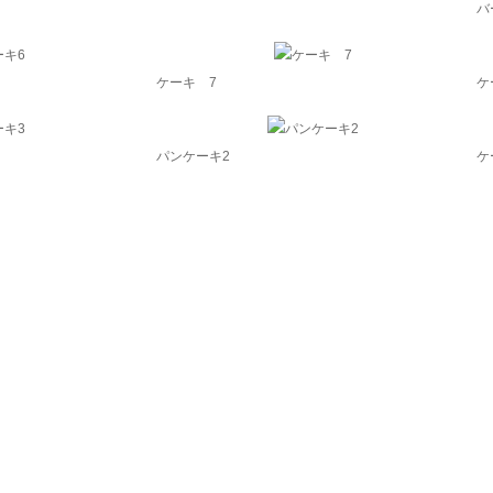
バ
ケーキ 7
ケ
パンケーキ2
ケ