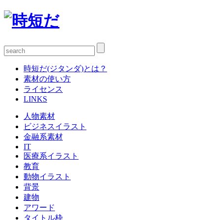
時短だ(ジタンダ)とは？
素材の使い方
ライセンス
LINKS
人物素材
ビジネスイラスト
金融系素材
IT
医療系イラスト
教育
動物イラスト
背景
建物
アワード
タイトル枠