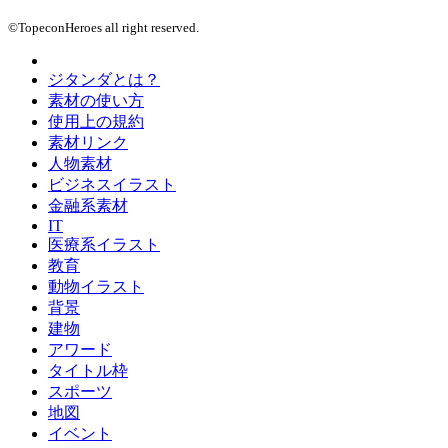
©TopeconHeroes all right reserved.
ジタンダとは？
素材の使い方
使用上の規約
素材リンク
人物素材
ビジネスイラスト
金融系素材
IT
医療系イラスト
教育
動物イラスト
背景
建物
アワード
タイトル枠
スポーツ
地図
イベント