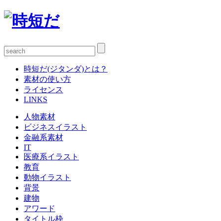
時短だ(ジタンダ)とは？
素材の使い方
ライセンス
LINKS
人物素材
ビジネスイラスト
金融系素材
IT
医療系イラスト
教育
動物イラスト
背景
建物
アワード
タイトル枠