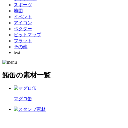
スポーツ
地図
イベント
アイコン
ベクター
ビットマップ
フラット
その他
text
鮪缶の素材一覧
マグロ缶