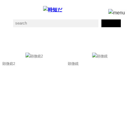
顕微鏡の素材一覧
顕微鏡2
顕微鏡