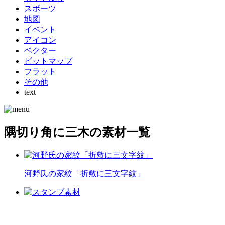
スポーツ
地図
イベント
アイコン
ベクター
ビットマップ
フラット
その他
text
隅切り角に三木の素材一覧
河野氏の家紋「折敷に三文字紋」