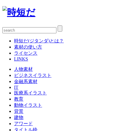
時短だ(ジタンダ)とは？
素材の使い方
ライセンス
LINKS
人物素材
ビジネスイラスト
金融系素材
IT
医療系イラスト
教育
動物イラスト
背景
建物
アワード
タイトル枠