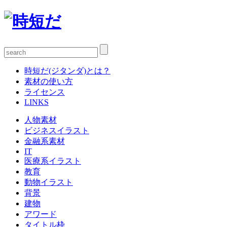
時短だ(ジタンダ)とは？
素材の使い方
ライセンス
LINKS
人物素材
ビジネスイラスト
金融系素材
IT
医療系イラスト
教育
動物イラスト
背景
建物
アワード
タイトル枠