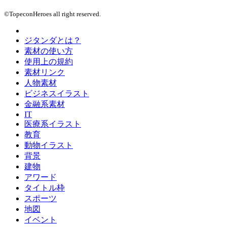
©TopeconHeroes all right reserved.
ジタンダとは？
素材の使い方
使用上の規約
素材リンク
人物素材
ビジネスイラスト
金融系素材
IT
医療系イラスト
教育
動物イラスト
背景
建物
アワード
タイトル枠
スポーツ
地図
イベント