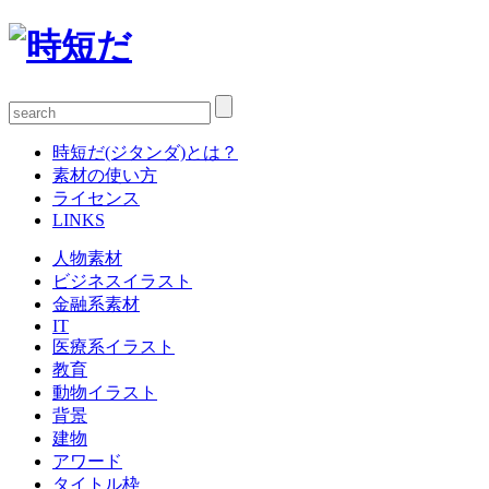
時短だ(ジタンダ)とは？
素材の使い方
ライセンス
LINKS
人物素材
ビジネスイラスト
金融系素材
IT
医療系イラスト
教育
動物イラスト
背景
建物
アワード
タイトル枠