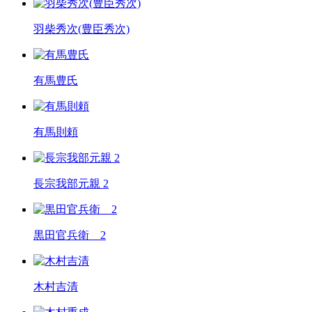
羽柴秀次(豊臣秀次)
有馬豊氏
有馬則頼
長宗我部元親 2
黒田官兵衛 2
木村吉清