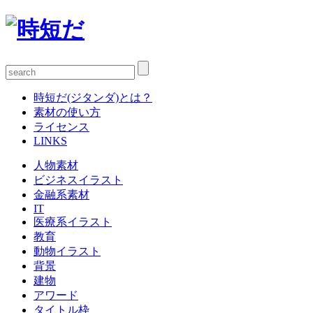
時短だ(ジタンダ)とは？
素材の使い方
ライセンス
LINKS
人物素材
ビジネスイラスト
金融系素材
IT
医療系イラスト
教育
動物イラスト
背景
建物
アワード
タイトル枠