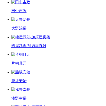
田中吉政
大野治長
糟屋武則/加須屋真雄
片桐且元
脇坂安治
浅野幸長