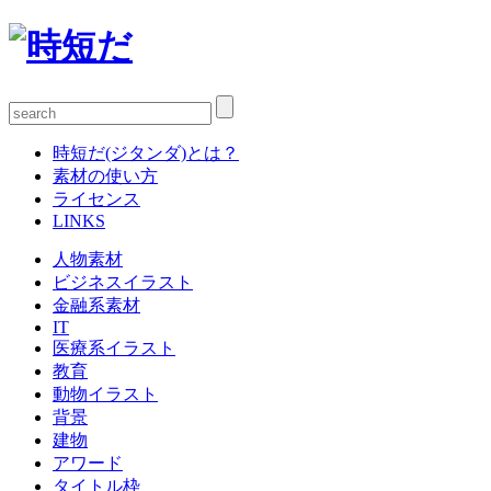
時短だ(ジタンダ)とは？
素材の使い方
ライセンス
LINKS
人物素材
ビジネスイラスト
金融系素材
IT
医療系イラスト
教育
動物イラスト
背景
建物
アワード
タイトル枠