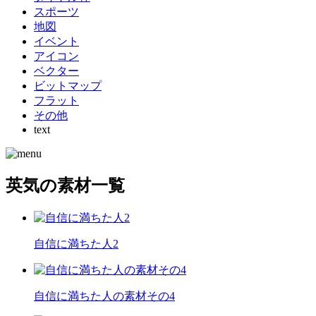
スポーツ
地図
イベント
アイコン
ベクター
ビットマップ
フラット
その他
text
英気の素材一覧
自信に満ちた人2
自信に満ちた人の素材その4