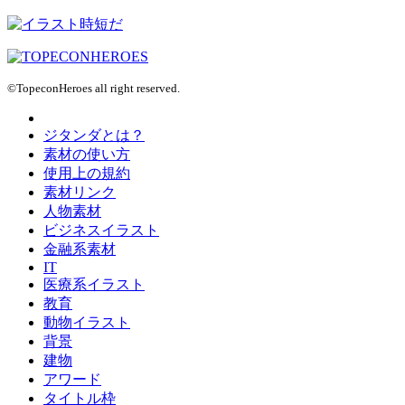
©TopeconHeroes all right reserved.
ジタンダとは？
素材の使い方
使用上の規約
素材リンク
人物素材
ビジネスイラスト
金融系素材
IT
医療系イラスト
教育
動物イラスト
背景
建物
アワード
タイトル枠