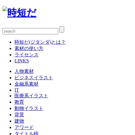
時短だ(ジタンダ)とは？
素材の使い方
ライセンス
LINKS
人物素材
ビジネスイラスト
金融系素材
IT
医療系イラスト
教育
動物イラスト
背景
建物
アワード
タイトル枠