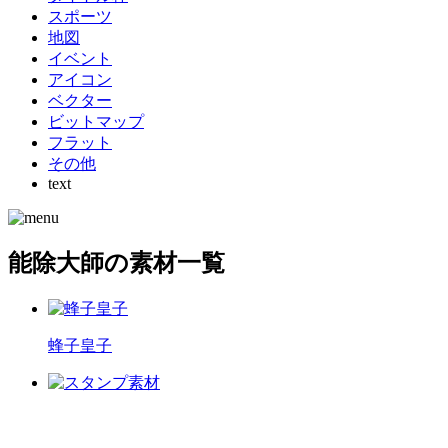
スポーツ
地図
イベント
アイコン
ベクター
ビットマップ
フラット
その他
text
能除大師の素材一覧
蜂子皇子