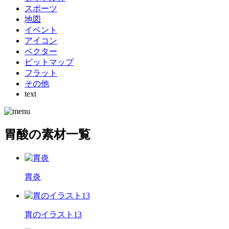
スポーツ
地図
イベント
アイコン
ベクター
ビットマップ
フラット
その他
text
胃酸の素材一覧
胃炎
胃のイラスト13