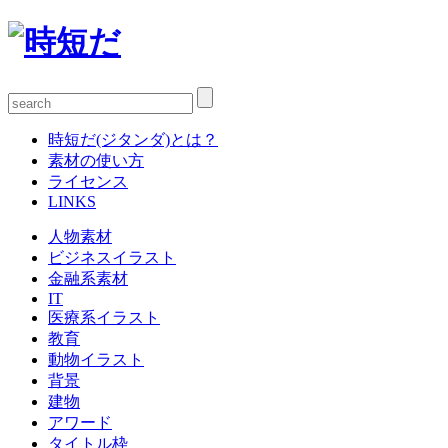
時短だ(ジタンダ)とは？
素材の使い方
ライセンス
LINKS
人物素材
ビジネスイラスト
金融系素材
IT
医療系イラスト
教育
動物イラスト
背景
建物
アワード
タイトル枠