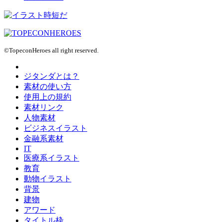
©TopeconHeroes all right reserved.
ジタンダとは？
素材の使い方
使用上の規約
素材リンク
人物素材
ビジネスイラスト
金融系素材
IT
医療系イラスト
教育
動物イラスト
背景
建物
アワード
タイトル枠