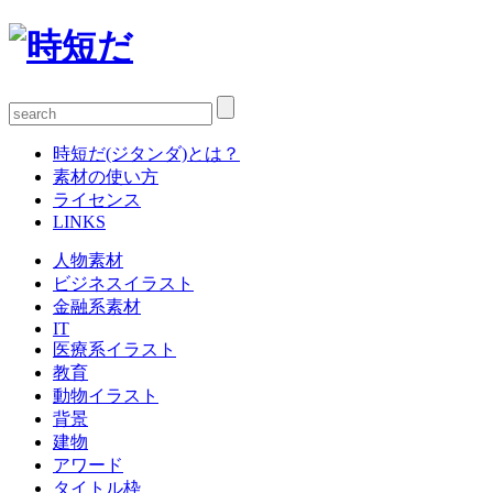
時短だ(ジタンダ)とは？
素材の使い方
ライセンス
LINKS
人物素材
ビジネスイラスト
金融系素材
IT
医療系イラスト
教育
動物イラスト
背景
建物
アワード
タイトル枠