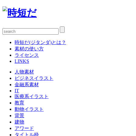
時短だ(ジタンダ)とは？
素材の使い方
ライセンス
LINKS
人物素材
ビジネスイラスト
金融系素材
IT
医療系イラスト
教育
動物イラスト
背景
建物
アワード
タイトル枠