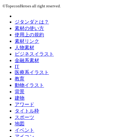
©TopeconHeroes all right reserved.
ジタンダとは？
素材の使い方
使用上の規約
素材リンク
人物素材
ビジネスイラスト
金融系素材
IT
医療系イラスト
教育
動物イラスト
背景
建物
アワード
タイトル枠
スポーツ
地図
イベント
アイコン