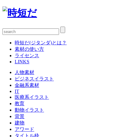
時短だ(ジタンダ)とは？
素材の使い方
ライセンス
LINKS
人物素材
ビジネスイラスト
金融系素材
IT
医療系イラスト
教育
動物イラスト
背景
建物
アワード
タイトル枠