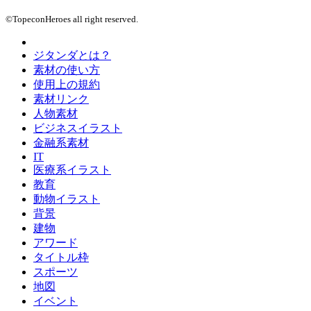
©TopeconHeroes all right reserved.
ジタンダとは？
素材の使い方
使用上の規約
素材リンク
人物素材
ビジネスイラスト
金融系素材
IT
医療系イラスト
教育
動物イラスト
背景
建物
アワード
タイトル枠
スポーツ
地図
イベント