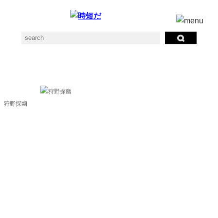
狩野探幽の素材一覧
狩野探幽