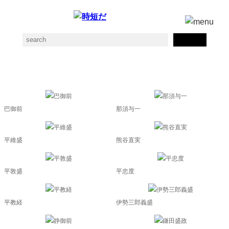
源平合戦の素材一覧
巴御前
那須与一
平維盛
熊谷直実
平敦盛
平忠度
平教経
伊勢三郎義盛