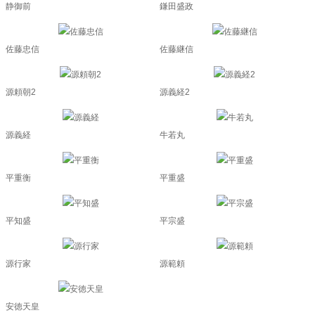
静御前
鎌田盛政
佐藤忠信
佐藤継信
源頼朝2
源義経2
源義経
牛若丸
平重衡
平重盛
平知盛
平宗盛
源行家
源範頼
安徳天皇