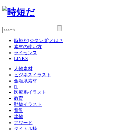
時短だ(ジタンダ)とは？
素材の使い方
ライセンス
LINKS
人物素材
ビジネスイラスト
金融系素材
IT
医療系イラスト
教育
動物イラスト
背景
建物
アワード
タイトル枠