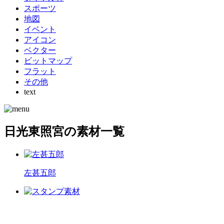
スポーツ
地図
イベント
アイコン
ベクター
ビットマップ
フラット
その他
text
日光東照宮の素材一覧
左甚五郎