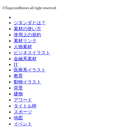
©TopeconHeroes all right reserved.
ジタンダとは？
素材の使い方
使用上の規約
素材リンク
人物素材
ビジネスイラスト
金融系素材
IT
医療系イラスト
教育
動物イラスト
背景
建物
アワード
タイトル枠
スポーツ
地図
イベント