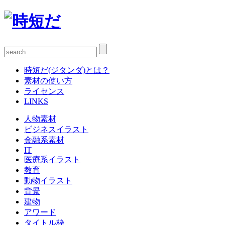
時短だ(ジタンダ)とは？
素材の使い方
ライセンス
LINKS
人物素材
ビジネスイラスト
金融系素材
IT
医療系イラスト
教育
動物イラスト
背景
建物
アワード
タイトル枠