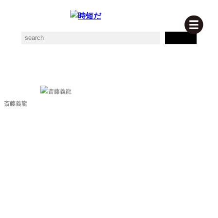
斎藤義龍の素材一覧
斎藤義龍