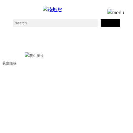
政談の素材一覧
荻生徂徠