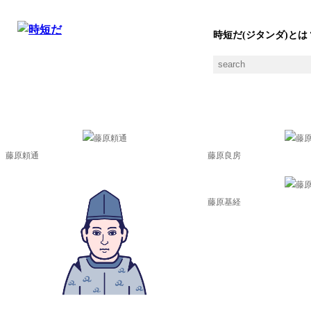
時短だ(ジタンダ)とは
摂関政治の素材一覧
藤原頼通
藤原良房
藤原基経