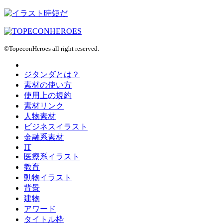
©TopeconHeroes all right reserved.
ジタンダとは？
素材の使い方
使用上の規約
素材リンク
人物素材
ビジネスイラスト
金融系素材
IT
医療系イラスト
教育
動物イラスト
背景
建物
アワード
タイトル枠