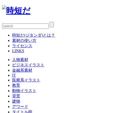
時短だ(ジタンダ)とは？
素材の使い方
ライセンス
LINKS
人物素材
ビジネスイラスト
金融系素材
IT
医療系イラスト
教育
動物イラスト
背景
建物
アワード
タイトル枠