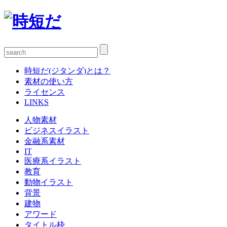
時短だ(ジタンダ)とは？
素材の使い方
ライセンス
LINKS
人物素材
ビジネスイラスト
金融系素材
IT
医療系イラスト
教育
動物イラスト
背景
建物
アワード
タイトル枠