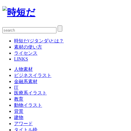
時短だ(ジタンダ)とは？
素材の使い方
ライセンス
LINKS
人物素材
ビジネスイラスト
金融系素材
IT
医療系イラスト
教育
動物イラスト
背景
建物
アワード
タイトル枠