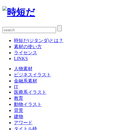
時短だ(ジタンダ)とは？
素材の使い方
ライセンス
LINKS
人物素材
ビジネスイラスト
金融系素材
IT
医療系イラスト
教育
動物イラスト
背景
建物
アワード
タイトル枠