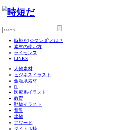
時短だ(ジタンダ)とは？
素材の使い方
ライセンス
LINKS
人物素材
ビジネスイラスト
金融系素材
IT
医療系イラスト
教育
動物イラスト
背景
建物
アワード
タイトル枠