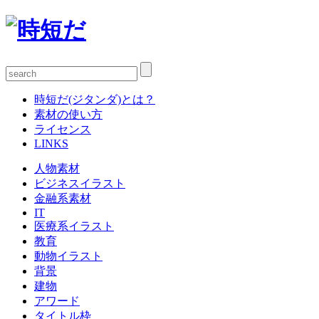
時短だ(ジタンダ)とは？
素材の使い方
ライセンス
LINKS
人物素材
ビジネスイラスト
金融系素材
IT
医療系イラスト
教育
動物イラスト
背景
建物
アワード
タイトル枠