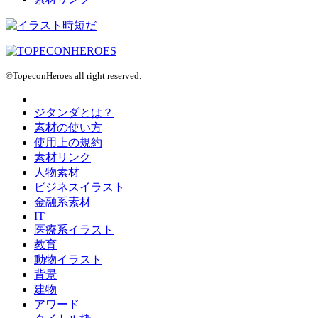
©TopeconHeroes all right reserved.
ジタンダとは？
素材の使い方
使用上の規約
素材リンク
人物素材
ビジネスイラスト
金融系素材
IT
医療系イラスト
教育
動物イラスト
背景
建物
アワード