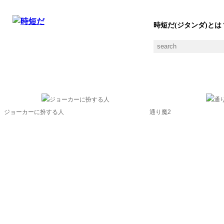
時短だ(ジタンダ)とは
ピエロの素材一覧
ジョーカーに扮する人
通り魔2