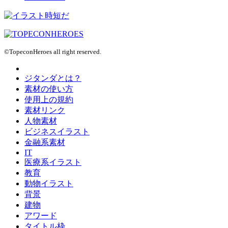
©TopeconHeroes all right reserved.
ジタンダとは？
素材の使い方
使用上の規約
素材リンク
人物素材
ビジネスイラスト
金融系素材
IT
医療系イラスト
教育
動物イラスト
背景
建物
アワード
タイトル枠