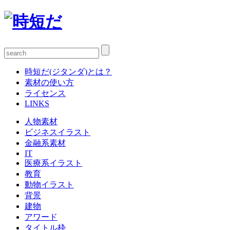
時短だ(ジタンダ)とは？
素材の使い方
ライセンス
LINKS
人物素材
ビジネスイラスト
金融系素材
IT
医療系イラスト
教育
動物イラスト
背景
建物
アワード
タイトル枠