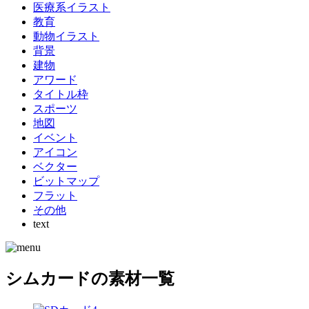
医療系イラスト
教育
動物イラスト
背景
建物
アワード
タイトル枠
スポーツ
地図
イベント
アイコン
ベクター
ビットマップ
フラット
その他
text
シムカードの素材一覧