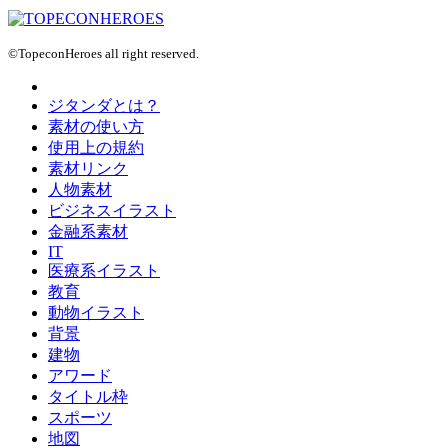
©TopeconHeroes all right reserved.
ジタンダとは？
素材の使い方
使用上の規約
素材リンク
人物素材
ビジネスイラスト
金融系素材
IT
医療系イラスト
教育
動物イラスト
背景
建物
アワード
タイトル枠
スポーツ
地図