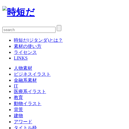
時短だ(ジタンダ)とは？
素材の使い方
ライセンス
LINKS
人物素材
ビジネスイラスト
金融系素材
IT
医療系イラスト
教育
動物イラスト
背景
建物
アワード
タイトル枠