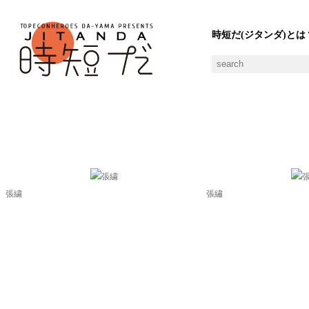
時短だ(ジタンダ)とは
ちょうしゅうの素材一覧
張繍
張繡