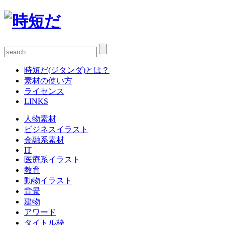
時短だ(ジタンダ)とは？
素材の使い方
ライセンス
LINKS
人物素材
ビジネスイラスト
金融系素材
IT
医療系イラスト
教育
動物イラスト
背景
建物
アワード
タイトル枠