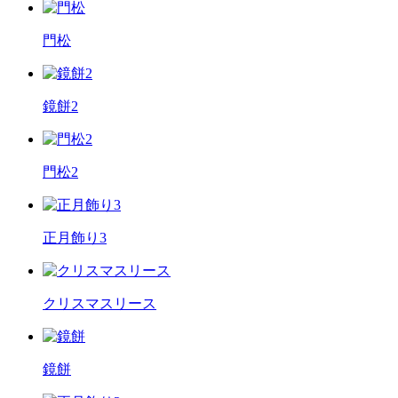
門松
鏡餅2
門松2
正月飾り3
クリスマスリース
鏡餅